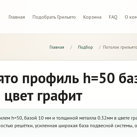
Главная
Подобрать Грильято
Корзина
FAQ
О ко
Главная
/
Подбор
/
Потолок грильято
ято профиль h=50 ба
 цвет графит
лем h=50, базой 10 мм и толщиной металла 0.32мм в цвете гр
стью решётки, усиленная широкая база подвесной системы, о