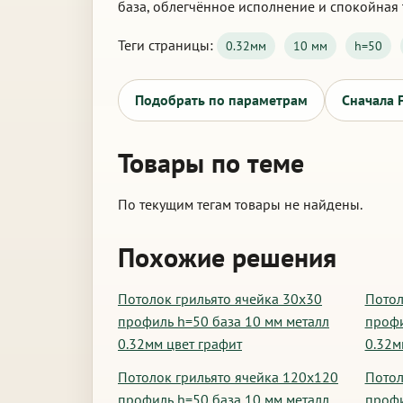
база, облегчённое исполнение и спокойная 
Теги страницы:
0.32мм
10 мм
h=50
Подобрать по параметрам
Сначала 
Товары по теме
По текущим тегам товары не найдены.
Похожие решения
Потолок грильято ячейка 30х30
Потол
профиль h=50 база 10 мм металл
профи
0.32мм цвет графит
0.32м
Потолок грильято ячейка 120х120
Потол
профиль h=50 база 10 мм металл
профи