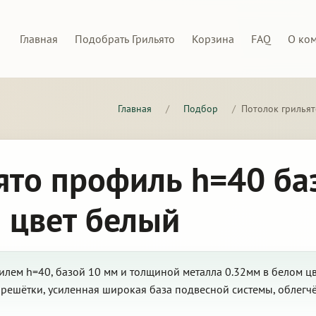
Главная
Подобрать Грильято
Корзина
FAQ
О ко
Главная
/
Подбор
/
Потолок грильят
ято профиль h=40 ба
 цвет белый
лем h=40, базой 10 мм и толщиной металла 0.32мм в белом цв
решётки, усиленная широкая база подвесной системы, облегчё