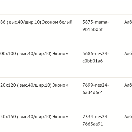
86 ( выс.40/шир.10) Эконом белый
3875-mama-
Алб
9b15b0bf
00х100 ( выс.40/шир.10) Эконом
5686-nes24-
Алб
c0bb01a6
20х120 ( выс.40/шир.10) Эконом
7699-nes24-
Алб
6ad4d6c4
50х150 ( выс.40/шир.10) Эконом
2334-nes24-
Алб
7663aa91