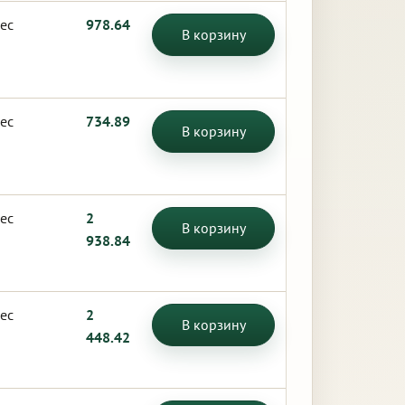
ес
978.64
В корзину
ес
734.89
В корзину
ес
2
В корзину
938.84
ес
2
В корзину
448.42