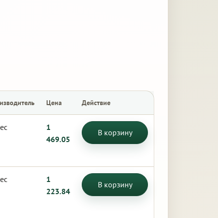
изводитель
Цена
Действие
ес
1
В корзину
469.05
ес
1
В корзину
223.84