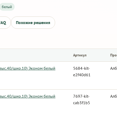
белый
FAQ
Похожие решения
Артикул
Про
 выс.40/шир.10) Эконом белый
5684-kit-
Алб
e2f40d61
 выс.40/шир.10) Эконом белый
7697-kit-
Алб
cab3f1b5