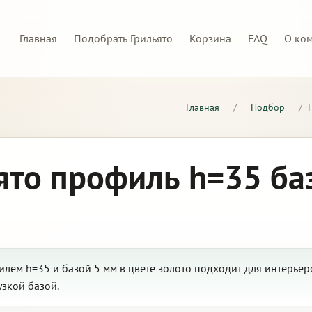
Главная
Подобрать Грильято
Корзина
FAQ
О ко
Главная
/
Подбор
/
ято профиль h=35 ба
илем h=35 и базой 5 мм в цвете золото подходит для интерье
узкой базой.