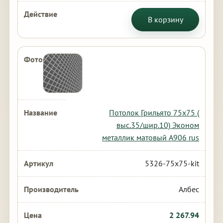
В корзину
Потолок Грильято 75х75 (
выс.35/шир.10) Эконом
металлик матовый А906 rus
5326-75x75-kit
Албес
2 267.94