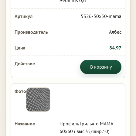
А906 rus 0,6
5326-50x50-mama
Албес
84.97
В корзину
Профиль Грильято МАМА
60х60 ( выс.35/шир.10)