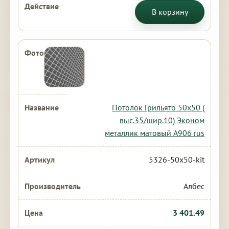
В корзину
Потолок Грильято 50х50 (
выс.35/шир.10) Эконом
металлик матовый А906 rus
5326-50x50-kit
Албес
3 401.49