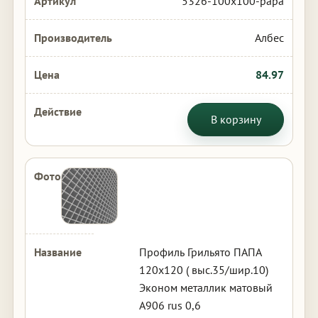
5326-100x100-papa
Албес
84.97
В корзину
Профиль Грильято ПАПА
120х120 ( выс.35/шир.10)
Эконом металлик матовый
А906 rus 0,6