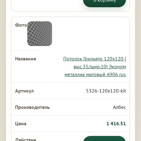
Потолок Грильято 120х120 (
выс.35/шир.10) Эконом
металлик матовый А906 rus
5326-120x120-kit
Албес
1 416.51