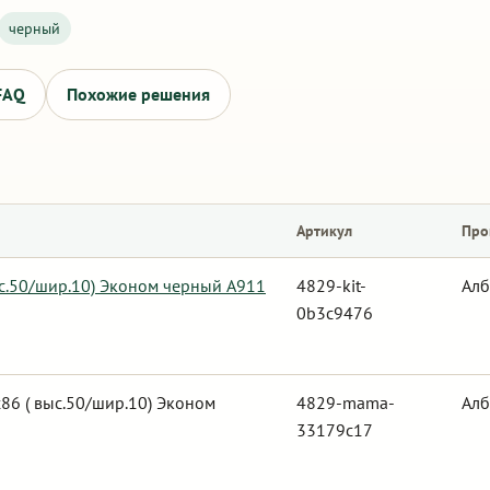
черный
FAQ
Похожие решения
Артикул
Про
ыс.50/шир.10) Эконом черный А911
4829-kit-
Алб
0b3c9476
6 ( выс.50/шир.10) Эконом
4829-mama-
Алб
33179c17