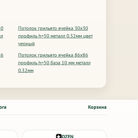
30
Потолок грильято ячейка 30х30
лл
профиль h=50 металл 0.32мм цвет
черный
86
Потолок грильято ячейка 86х86
профиль h=50 база 10 мм металл
0.32мм
ога
Корзина
DZEN