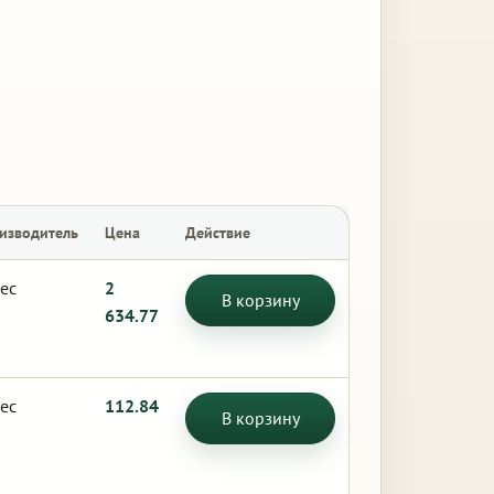
изводитель
Цена
Действие
ес
2
В корзину
634.77
ес
112.84
В корзину