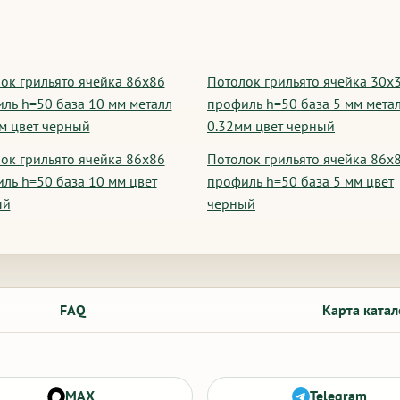
ок грильято ячейка 86х86
Потолок грильято ячейка 30х
ль h=50 база 10 мм металл
профиль h=50 база 5 мм мета
м цвет черный
0.32мм цвет черный
ок грильято ячейка 86х86
Потолок грильято ячейка 86х
ль h=50 база 10 мм цвет
профиль h=50 база 5 мм цвет
ый
черный
FAQ
Карта катал
MAX
Telegram