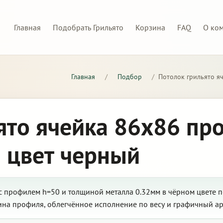
Главная
Подобрать Грильято
Корзина
FAQ
О ко
Главная
/
Подбор
/
Потолок грильято я
ято ячейка 86х86 пр
 цвет черный
с профилем h=50 и толщиной металла 0.32мм в чёрном цвете п
ина профиля, облегчённое исполнение по весу и графичный ар