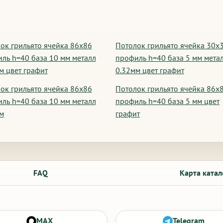
ок грильято ячейка 86х86
Потолок грильято ячейка 30х
ль h=40 база 10 мм металл
профиль h=40 база 5 мм мета
м цвет графит
0.32мм цвет графит
ок грильято ячейка 86х86
Потолок грильято ячейка 86х
ль h=40 база 10 мм металл
профиль h=40 база 5 мм цвет
м
графит
FAQ
Карта катал
MAX
Telegram