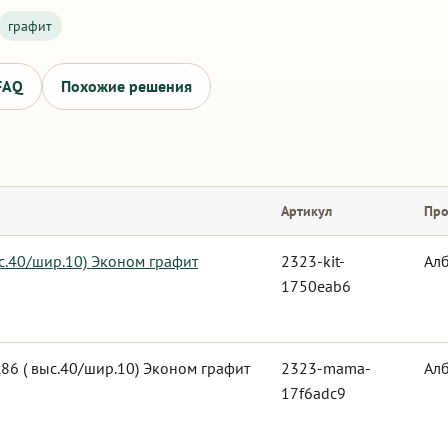
графит
FAQ
Похожие решения
Артикул
Про
с.40/шир.10) Эконом графит
2323-kit-
Ал
1750eab6
6 ( выс.40/шир.10) Эконом графит
2323-mama-
Ал
17f6adc9