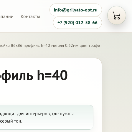
info@grilyato-opt.ru
мпании
Контакты
Открыть
+7 (920) 012-58-66
чейка 86х86 профиль h=40 металл 0.32мм цвет графит
офиль h=40
одходит для интерьеров, где нужны
серый тон.