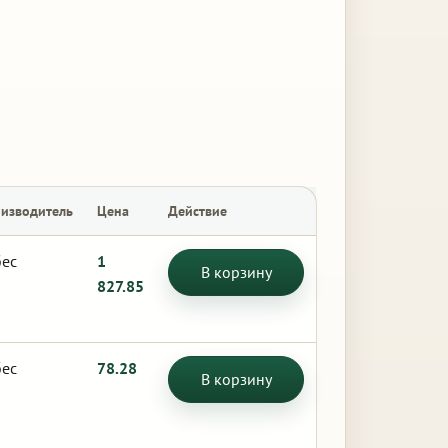
изводитель
Цена
Действие
бес
1
В корзину
827.85
бес
78.28
В корзину