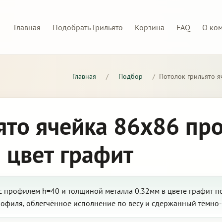
Главная
Подобрать Грильято
Корзина
FAQ
О ко
Главная
/
Подбор
/
Потолок грильято я
ято ячейка 86х86 пр
 цвет графит
с профилем h=40 и толщиной металла 0.32мм в цвете графит п
рофиля, облегчённое исполнение по весу и сдержанный тёмно-