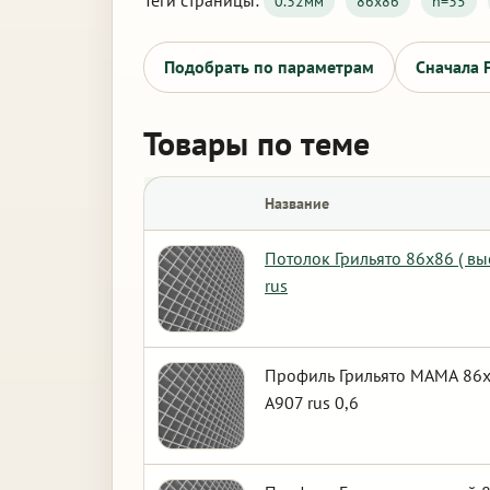
Теги страницы:
0.32мм
86х86
h=35
Подобрать по параметрам
Сначала 
Товары по теме
Название
Потолок Грильято 86х86 ( в
rus
Профиль Грильято МАМА 86х8
А907 rus 0,6