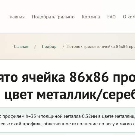
Главная
Подобрать Грильято
Корзина
FAQ
О ко
Главная
/
Подбор
/
Потолок грильято ячейка 86х86 пр
ято ячейка 86х86 пр
 цвет металлик/сере
с профилем h=35 и толщиной металла 0.32мм в цвете металлик
невысокий профиль, облегчённое исполнение по весу и мягко