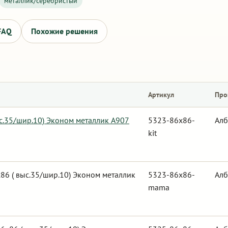
металлик/серебристый
FAQ
Похожие решения
Артикул
Про
ыс.35/шир.10) Эконом металлик А907
5323-86x86-
Алб
kit
6 ( выс.35/шир.10) Эконом металлик
5323-86x86-
Алб
mama