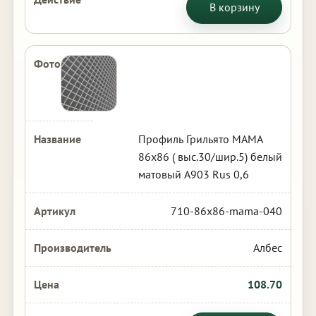
В корзину
Профиль Грильято МАМА
86х86 ( выс.30/шир.5) белый
матовый А903 Rus 0,6
710-86x86-mama-040
Албес
108.70