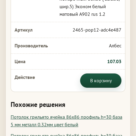
шир.5) Эконом белый
матовый А902 rus 1.2
2465-pop12-adc4e487
Албес
107.03
В корзину
Похожие решения
Потолок грильято ячейка 86х86 профиль h=30 база
5 мм металл 0.32мм цвет белый
Потолок грильято ячейка 86х86 профиль h=30 база