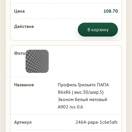
108.70
В корзину
Профиль Грильято ПАПА
86х86 ( выс.30/шир.5)
Эконом белый матовый
А902 rus 0.6
2464-papa-1c6e5afc