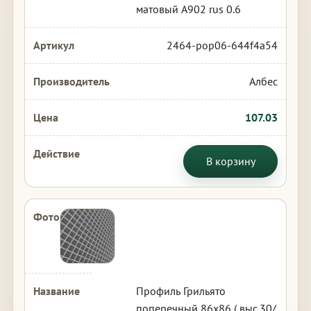
матовый А902 rus 0.6
2464-pop06-644f4a54
Албес
107.03
В корзину
Профиль Грильято
поперечный 86х86 ( выс.30/