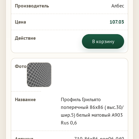
Албес
107.03
В корзину
Профиль Грильято
поперечный 86х86 ( выс.30/
шир.5) белый матовый А903
Rus 0,6
710-86x86-pop06-040