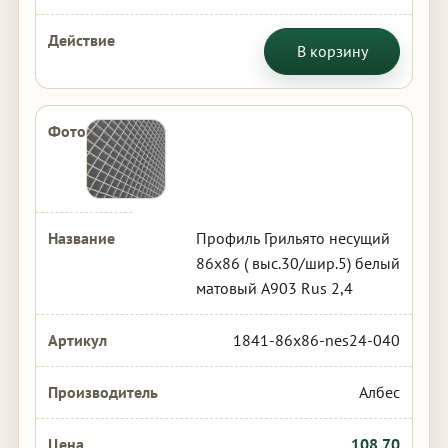
В корзину
Профиль Грильято несущий
86х86 ( выс.30/шир.5) белый
матовый А903 Rus 2,4
1841-86x86-nes24-040
Албес
108.70