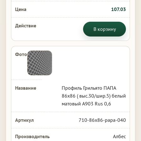
107.03
В корзину
Профиль Грильято ПАПА
86х86 ( выс.30/шир.5) белый
матовый А903 Rus 0,6
710-86x86-papa-040
Албес