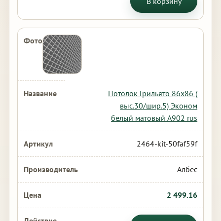
В корзину
Потолок Грильято 86х86 (
выс.30/шир.5) Эконом
белый матовый А902 rus
2464-kit-50faf59f
Албес
2 499.16