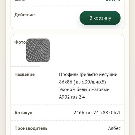
В корзину
Профиль Грильято несущий
86х86 ( выс.30/шир.5)
Эконом белый матовый
А902 rus 2.4
2466-nes24-c8850b2f
Албес