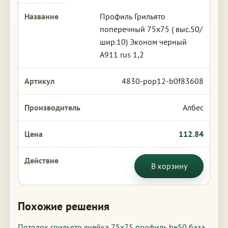
Профиль Грильято
поперечный 75х75 ( выс.50/
шир.10) Эконом черный
А911 rus 1,2
4830-pop12-b0f83608
Албес
112.84
В корзину
Похожие решения
Потолок грильято ячейка 75х75 профиль h=50 база