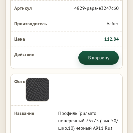
4829-papa-e3247c60
Албес
112.84
В корзину
Профиль Грильято
поперечный 75х75 ( выс.50/
шир.10) черный А911 Rus