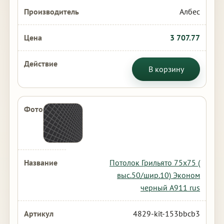
Албес
3 707.77
В корзину
Потолок Грильято 75х75 (
выс.50/шир.10) Эконом
черный А911 rus
4829-kit-153bbcb3