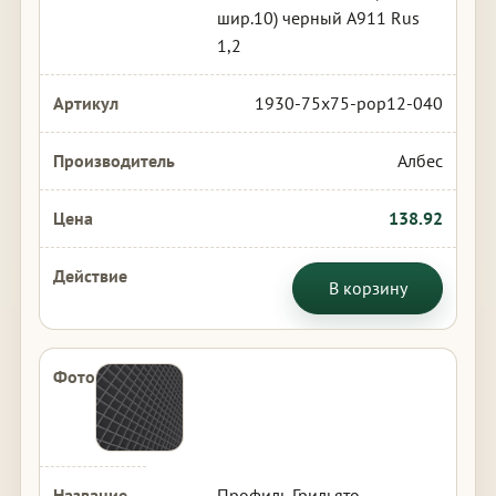
шир.10) черный А911 Rus
1,2
1930-75x75-pop12-040
Албес
138.92
В корзину
Профиль Грильято