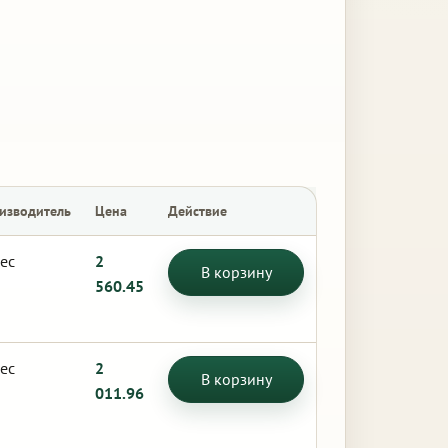
изводитель
Цена
Действие
ес
2
В корзину
560.45
ес
2
В корзину
011.96