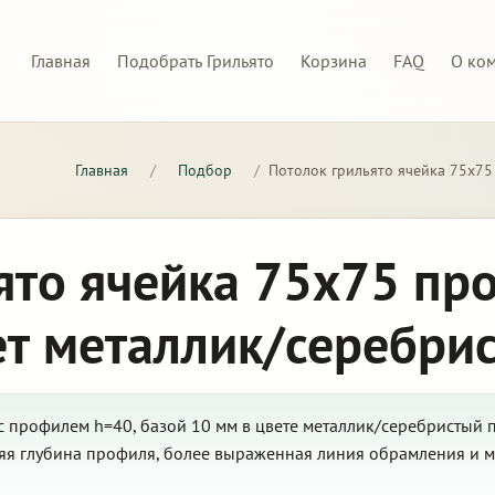
Главная
Подобрать Грильято
Корзина
FAQ
О ко
Главная
/
Подбор
/
Потолок грильято ячейка 75х75
ято ячейка 75х75 пр
ет металлик/серебри
с профилем h=40, базой 10 мм в цвете металлик/серебристый 
няя глубина профиля, более выраженная линия обрамления и 