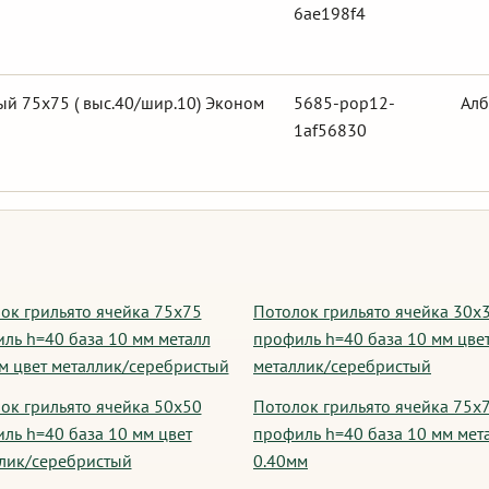
6ae198f4
й 75х75 ( выс.40/шир.10) Эконом
5685-pop12-
Алб
1af56830
ок грильято ячейка 75х75
Потолок грильято ячейка 30х
ль h=40 база 10 мм металл
профиль h=40 база 10 мм цве
м цвет металлик/серебристый
металлик/серебристый
ок грильято ячейка 50х50
Потолок грильято ячейка 75х
ль h=40 база 10 мм цвет
профиль h=40 база 10 мм мет
лик/серебристый
0.40мм