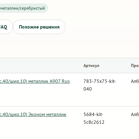
металлик/серебристый
FAQ
Похожие решения
Артикул
Про
с.40/шир.10) металлик А907 Rus
783-75x75-kit-
Алб
040
ыс.40/шир.10) Эконом металлик
5684-kit-
Алб
5c8c2612