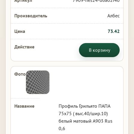
7909-nes24-d6a02f40
Албес
73.42
В корзину
Профиль Грильято ПАПА
75х75 ( выс.40/шир.10)
белый матовый А903 Rus
0,6