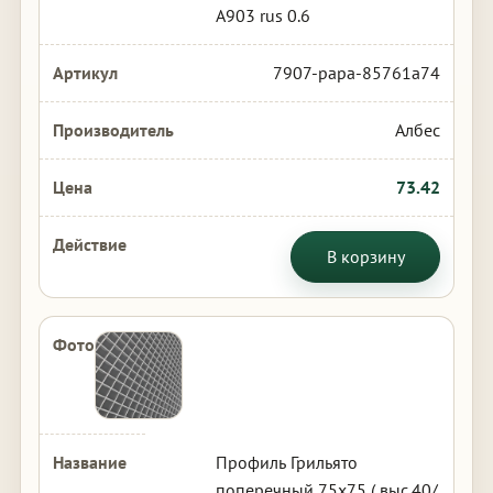
А903 rus 0.6
7907-papa-85761a74
Албес
73.42
В корзину
Профиль Грильято
поперечный 75х75 ( выс.40/