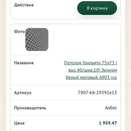
В корзину
Потолок Грильято 75х75 (
выс.40/шир.10) Эконом
белый матовый А903 rus
7907-kit-29391e13
Албес
1 959.47