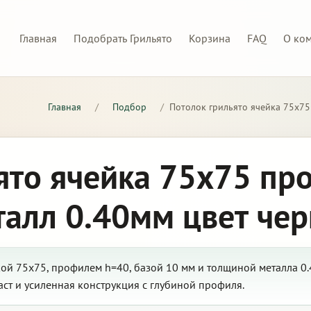
Главная
Подобрать Грильято
Корзина
FAQ
О ко
Главная
/
Подбор
/
Потолок грильято ячейка 75х75
ято ячейка 75х75 пр
талл 0.40мм цвет че
кой 75х75, профилем h=40, базой 10 мм и толщиной металла 0
ст и усиленная конструкция с глубиной профиля.