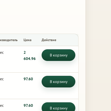
изводитель
Цена
Действие
ес
2
В корзину
604.96
ес
97.60
В корзину
ес
97.60
В корзину