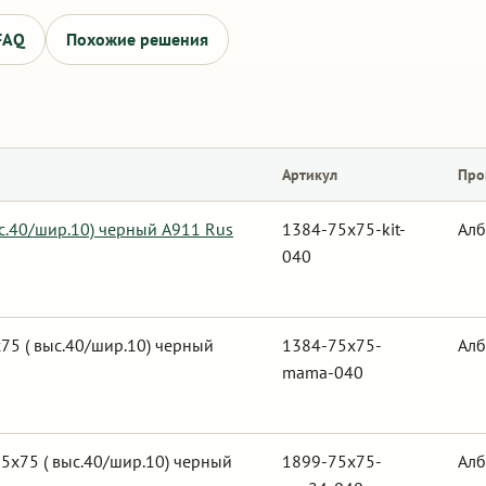
FAQ
Похожие решения
Артикул
Про
ыс.40/шир.10) черный А911 Rus
1384-75x75-kit-
Алб
040
5 ( выс.40/шир.10) черный
1384-75x75-
Алб
mama-040
5х75 ( выс.40/шир.10) черный
1899-75x75-
Алб