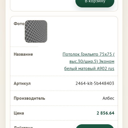
В корзину
Потолок Грильято 75х75 (
выс.30/шир.5) Эконом
белый матовый А902 rus
2464-kit-5b448403
Албес
2 856.64