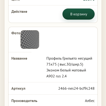
В корзину
Профиль Грильято несущий
75х75 ( выс.30/шир.5)
Эконом белый матовый
А902 rus 2.4
2466-nes24-bcf9c248
Албес