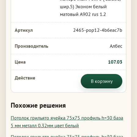
шир.5) Эконом белый
матовый А902 rus 1.2
2465-pop12-4b6eac7b
Албес
107.03
В корзину
Похожие решения
Потолок грильято ячейка 75х75 профиль h=30 база
5 мм металл 0.32мм цвет белый
Потолок грильято ячейка 75х75 профиль h=30 база