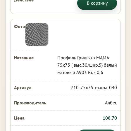
В корзину
Профиль Грильято МАМА
75х75 ( выс.30/шир.5) белый
матовый А903 Rus 0,6
710-75x75-mama-040
Албес
108.70