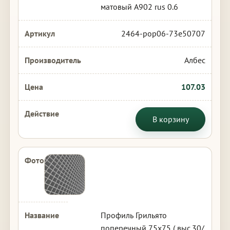
матовый А902 rus 0.6
2464-pop06-73e50707
Албес
107.03
В корзину
Профиль Грильято
поперечный 75х75 ( выс.30/