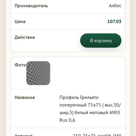
Албес
107.03
В корзину
Профиль Грильято
поперечный 75х75 ( выс.30/
шир.5) белый матовый А903
Rus 0,6
710-75x75-pop06-040