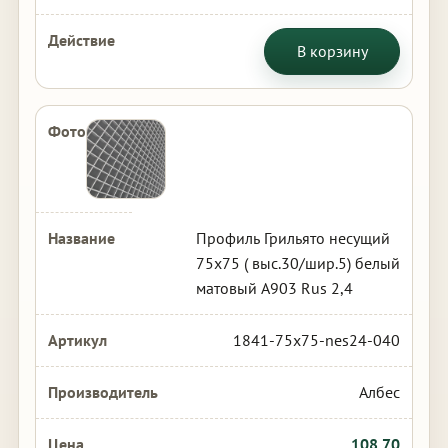
В корзину
Профиль Грильято несущий
75х75 ( выс.30/шир.5) белый
матовый А903 Rus 2,4
1841-75x75-nes24-040
Албес
108.70