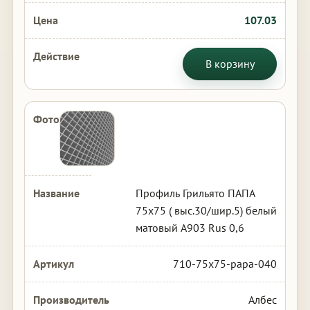
107.03
В корзину
Профиль Грильято ПАПА
75х75 ( выс.30/шир.5) белый
матовый А903 Rus 0,6
710-75x75-papa-040
Албес