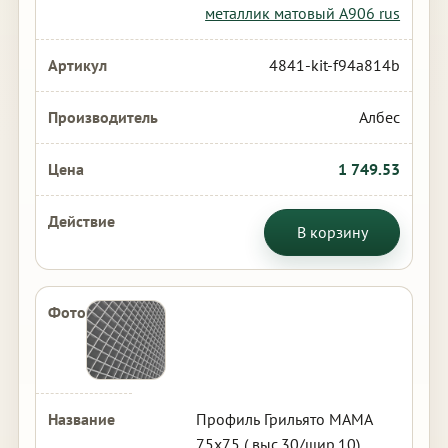
металлик матовый А906 rus
4841-kit-f94a814b
Албес
1 749.53
В корзину
Профиль Грильято МАМА
75х75 ( выс.30/шир.10)