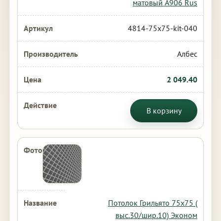
матовый А906 Rus
4814-75x75-kit-040
Албес
2 049.40
В корзину
Потолок Грильято 75х75 (
выс.30/шир.10) Эконом