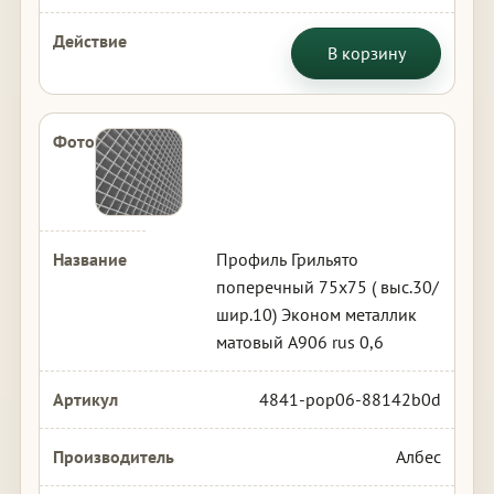
В корзину
Профиль Грильято
поперечный 75х75 ( выс.30/
шир.10) Эконом металлик
матовый А906 rus 0,6
4841-pop06-88142b0d
Албес