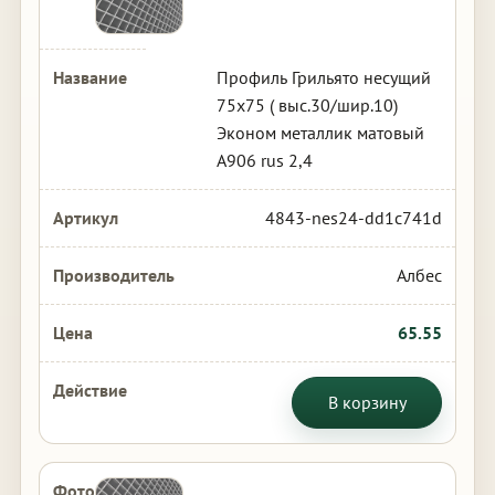
Профиль Грильято несущий
75х75 ( выс.30/шир.10)
Эконом металлик матовый
А906 rus 2,4
4843-nes24-dd1c741d
Албес
65.55
В корзину