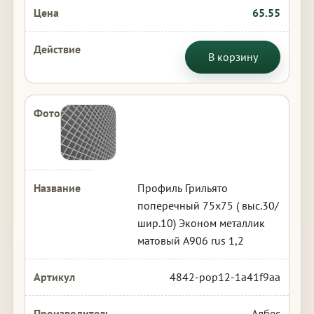
65.55
В корзину
Профиль Грильято
поперечный 75х75 ( выс.30/
шир.10) Эконом металлик
матовый А906 rus 1,2
4842-pop12-1a41f9aa
Албес