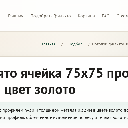
Главная
Подобрать Грильято
Корзина
FAQ
О ко
Главная
/
Подбор
/
Потолок грильято я
ято ячейка 75х75 пр
 цвет золото
с профилем h=30 и толщиной металла 0.32мм в цвете золото п
ий профиль, облегчённое исполнение по весу и теплая золоти