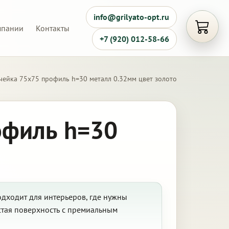
info@grilyato-opt.ru
мпании
Контакты
Открыть
+7 (920) 012-58-66
чейка 75х75 профиль h=30 металл 0.32мм цвет золото
офиль h=30
одходит для интерьеров, где нужны
стая поверхность с премиальным