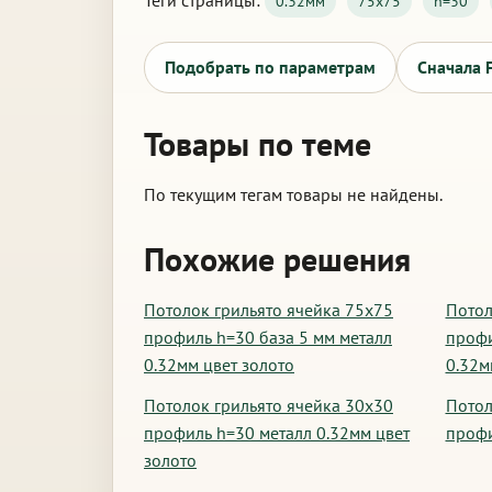
Теги страницы:
0.32мм
75х75
h=30
Подобрать по параметрам
Сначала 
Товары по теме
По текущим тегам товары не найдены.
Похожие решения
Потолок грильято ячейка 75х75
Потол
профиль h=30 база 5 мм металл
профи
0.32мм цвет золото
0.32м
Потолок грильято ячейка 30х30
Потол
профиль h=30 металл 0.32мм цвет
профи
золото