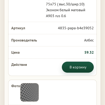
75х75 ( выс.30/шир.10)
Эконом белый матовый
А903 rus 0.6
4835-papa-b4e39052
Албес
59.32
В корзину