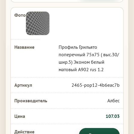
Профиль Грильято
поперечный 75х75 ( выс.30/
шир.5) Эконом белый
матовый А902 rus 1.2
2465-pop12-4b6eac7b
Албес
107.03