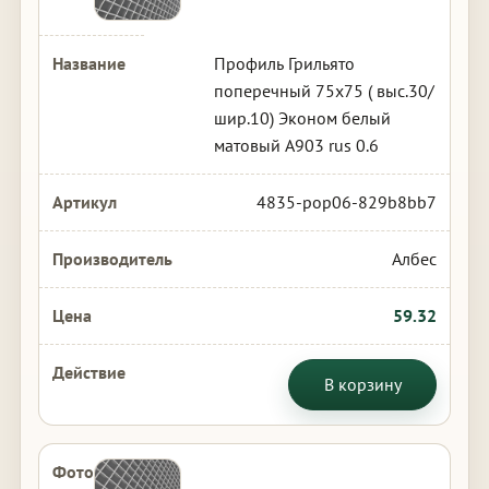
Профиль Грильято
поперечный 75х75 ( выс.30/
шир.10) Эконом белый
матовый А903 rus 0.6
4835-pop06-829b8bb7
Албес
59.32
В корзину