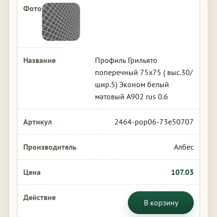
Профиль Грильято
поперечный 75х75 ( выс.30/
шир.5) Эконом белый
матовый А902 rus 0.6
2464-pop06-73e50707
Албес
107.03
В корзину