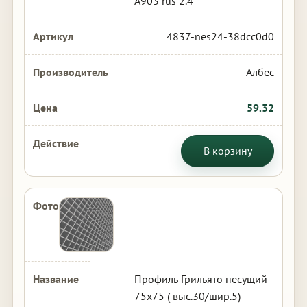
А903 rus 2.4
4837-nes24-38dcc0d0
Албес
59.32
В корзину
Профиль Грильято несущий
75х75 ( выс.30/шир.5)