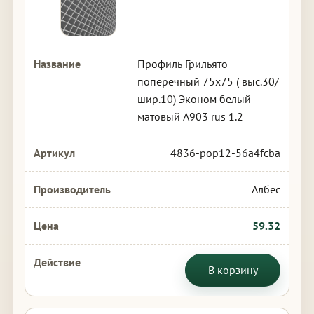
Профиль Грильято
поперечный 75х75 ( выс.30/
шир.10) Эконом белый
матовый А903 rus 1.2
4836-pop12-56a4fcba
Албес
59.32
В корзину