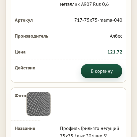
металлик А907 Rus 0,6
717-75x75-mama-040
Албес
121.72
В корзину
Профиль Грильято несущий
75х75 ( выс.30/шир.5)