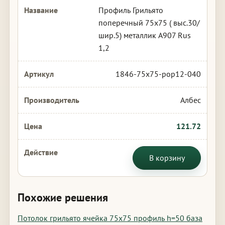
Профиль Грильято
поперечный 75х75 ( выс.30/
шир.5) металлик А907 Rus
1,2
1846-75x75-pop12-040
Албес
121.72
В корзину
Похожие решения
Потолок грильято ячейка 75х75 профиль h=50 база