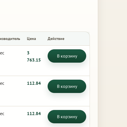
изводитель
Цена
Действие
ес
3
В корзину
763.15
ес
112.84
В корзину
ес
112.84
В корзину