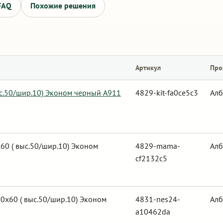
FAQ
Похожие решения
Артикул
Про
ыс.50/шир.10) Эконом черный А911
4829-kit-fa0ce5c3
Алб
0 ( выс.50/шир.10) Эконом
4829-mama-
Алб
cf2132c5
0х60 ( выс.50/шир.10) Эконом
4831-nes24-
Алб
a10462da