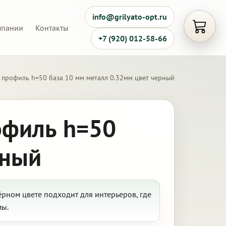
info@grilyato-opt.ru
мпании
Контакты
Открыть
+7 (920) 012-58-66
 профиль h=50 база 10 мм металл 0.32мм цвет черный
офиль h=50
рный
ёрном цвете подходит для интерьеров, где
мы.