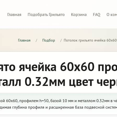
Главная
Подобрать Грильято
Корзина
FAQ
О ко
Главная
/
Подбор
/
Потолок грильято ячейка 60х60
ято ячейка 60х60 пр
талл 0.32мм цвет че
ой 60х60, профилем h=50, базой 10 мм и металлом 0.32мм в ч
димая глубина профиля и расширенная база подвесной систе