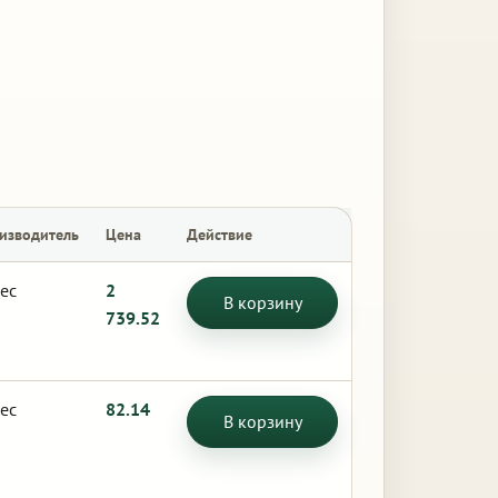
изводитель
Цена
Действие
ес
2
В корзину
739.52
ес
82.14
В корзину