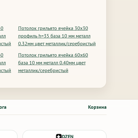
30
Потолок грильято ячейка 30х30
алл
профиль h=35 база 10 мм металл
истый
0.32мм цвет металлик/серебристый
60
Потолок грильято ячейка 60х60
алл
база 10 мм металл 0.40мм цвет
истый
металлик/серебристый
ога
Корзина
DZEN