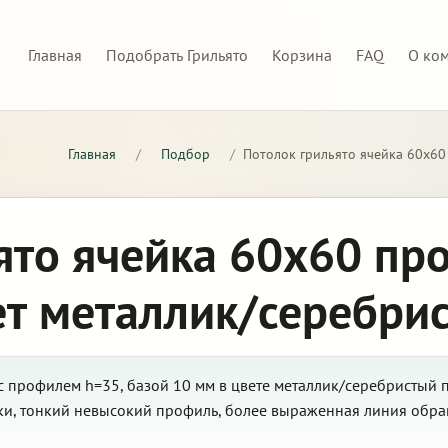
Главная
Подобрать Грильято
Корзина
FAQ
О ко
Главная
/
Подбор
/
Потолок грильято ячейка 60х60
ято ячейка 60х60 пр
ет металлик/серебри
с профилем h=35, базой 10 мм в цвете металлик/серебристый 
и, тонкий невысокий профиль, более выраженная линия обра