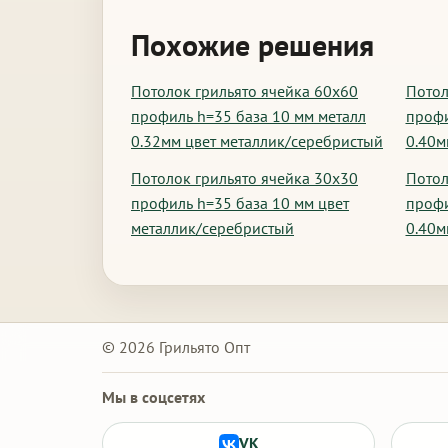
Похожие решения
Потолок грильято ячейка 60х60
Потол
профиль h=35 база 10 мм металл
профи
0.32мм цвет металлик/серебристый
0.40м
Потолок грильято ячейка 30х30
Потол
профиль h=35 база 10 мм цвет
профи
металлик/серебристый
0.40м
© 2026 Грильято Опт
Мы в соцсетях
VK