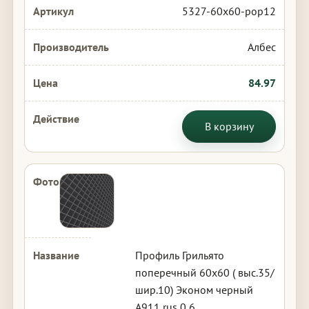
5327-60x60-pop12
Албес
84.97
В корзину
Профиль Грильято
поперечный 60х60 ( выс.35/
шир.10) Эконом черный
А911 rus 0,6