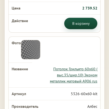
2 739.52
В корзину
Потолок Грильято 60х60 (
выс.35/шир.10) Эконом
металлик матовый А906 rus
5326-60x60-kit
Албес