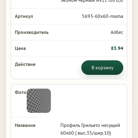
Эконом черный А911 rus 0,6
5693-60x60-mama
Албес
83.94
В корзину
Профиль Грильято несущий
60х60 ( выс.35/шир.10)