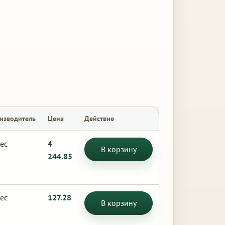
изводитель
Цена
Действие
ес
4
В корзину
244.85
ес
127.28
В корзину