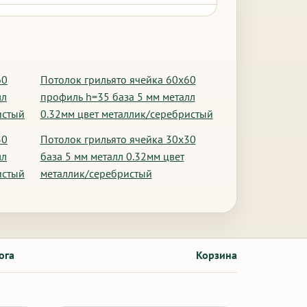
60
Потолок грильято ячейка 60х60
лл
профиль h=35 база 5 мм металл
истый
0.32мм цвет металлик/серебристый
30
Потолок грильято ячейка 30х30
лл
база 5 мм металл 0.32мм цвет
истый
металлик/серебристый
ога
Корзина