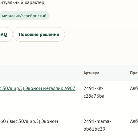
изуальный характер.
металлик/серебристый
FAQ
Похожие решения
Артикул
Про
ыс.30/шир.5) Эконом металлик А907
2491-kit-
Алб
c28a76ba
0 ( выс.30/шир.5) Эконом
2491-mama-
Алб
bb61be29