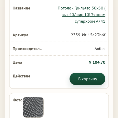
Потолок Грильято 50х50 (
выс.40/шир.10) Эконом
суперхром А741
2359-kit-15a23b6f
Албес
9 104.70
В корзину