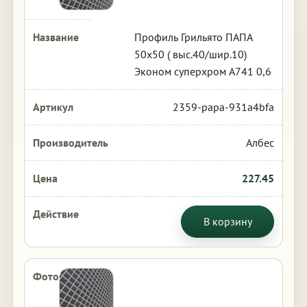
Профиль Грильято ПАПА
50х50 ( выс.40/шир.10)
Эконом суперхром А741 0,6
2359-papa-931a4bfa
Албес
227.45
В корзину