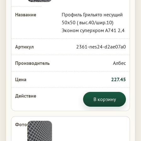
Профиль Грильято несущий
50х50 ( выс.40/шир.10)
Эконом суперхром А741 2,4
2361-nes24-d2ae07a0
Албес
227.45
В корзину