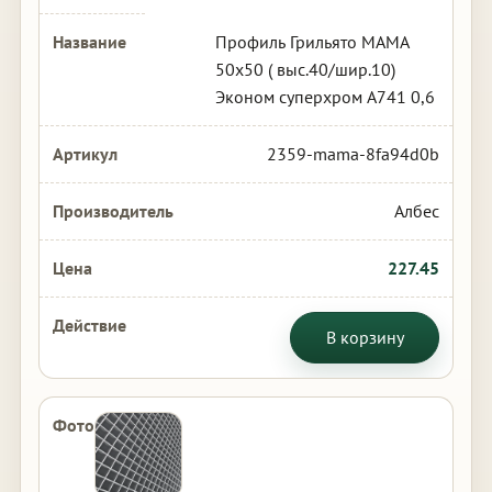
Профиль Грильято МАМА
50х50 ( выс.40/шир.10)
Эконом суперхром А741 0,6
2359-mama-8fa94d0b
Албес
227.45
В корзину