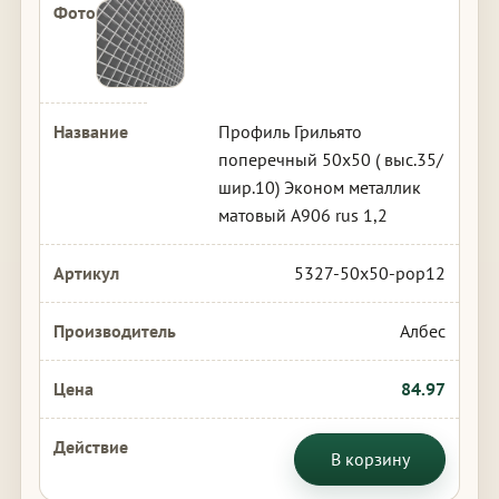
Профиль Грильято
поперечный 50х50 ( выс.35/
шир.10) Эконом металлик
матовый А906 rus 1,2
5327-50x50-pop12
Албес
84.97
В корзину