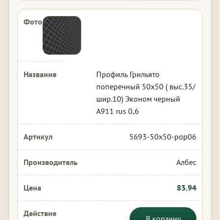
Профиль Грильято
поперечный 50х50 ( выс.35/
шир.10) Эконом черный
А911 rus 0,6
5693-50x50-pop06
Албес
83.94
В корзину