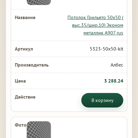
Потолок Грильято 50х50 (
выс.35/шир.10) Эконом
металлик А907 rus
5323-50x50-kit
Албес
3 288.24
В корзину