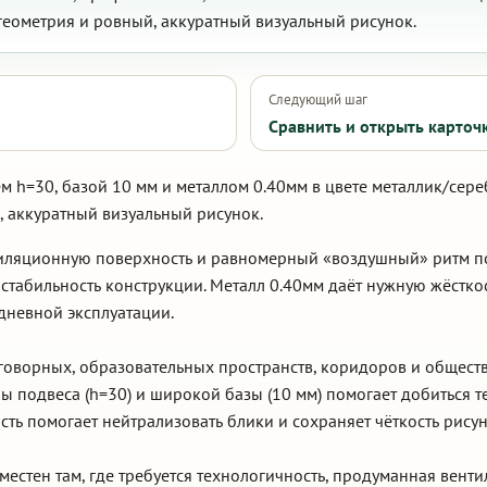
геометрия и ровный, аккуратный визуальный рисунок.
Следующий шаг
Сравнить и открыть карточ
м h=30, базой 10 мм и металлом 0.40мм в цвете металлик/сере
 аккуратный визуальный рисунок.
иляционную поверхность и равномерный «воздушный» ритм по
 стабильность конструкции. Металл 0.40мм даёт нужную жёстко
дневной эксплуатации.
еговорных, образовательных пространств, коридоров и общес
ы подвеса (h=30) и широкой базы (10 мм) помогает добиться 
ть помогает нейтрализовать блики и сохраняет чёткость рисун
местен там, где требуется технологичность, продуманная вент