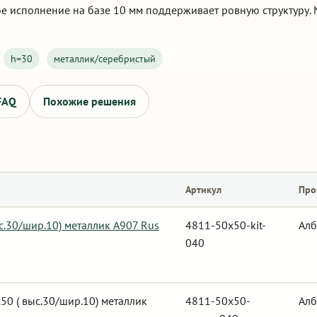
ое исполнение на базе 10 мм поддерживает ровную структуру.
h=30
металлик/серебристый
FAQ
Похожие решения
Артикул
Про
с.30/шир.10) металлик А907 Rus
4811-50x50-kit-
Алб
040
0 ( выс.30/шир.10) металлик
4811-50x50-
Алб