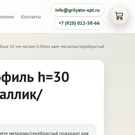
info@grilyato-opt.ru
мпании
Контакты
Открыть
+7 (920) 012-58-66
база 10 мм металл 0.40мм цвет металлик/серебристый
офиль h=30
таллик/
цвете металлик/серебристый подходит для