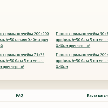
ок грильято ячейка 200х200
Потолок грильято ячейка 50х
ль h=50 металл 0.40мм цвет
профиль h=50 база 5 мм мета
ый
0.40мм цвет черный
ок грильято ячейка 75х75
Потолок грильято ячейка 200
ль h=50 база 5 мм металл
профиль h=50 база 5 мм мета
м цвет черный
0.40мм
FAQ
Карта катал