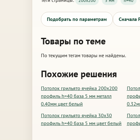
Теги страницы:
200х200
5 мм
h=40
Подобрать по параметрам
Сначала 
Товары по теме
По текущим тегам товары не найдены.
Похожие решения
Потолок грильято ячейка 200х200
Потол
профиль h=40 база 5 мм металл
профи
0.40мм цвет белый
0.32м
Потолок грильято ячейка 30х30
Потол
профиль h=40 база 5 мм цвет белый
профи