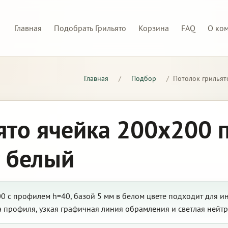
Главная
Подобрать Грильято
Корзина
FAQ
О ко
Главная
/
Подбор
/
Потолок грильят
ято ячейка 200х200 
т белый
0 с профилем h=40, базой 5 мм в белом цвете подходит для и
а профиля, узкая графичная линия обрамления и светлая нейтр