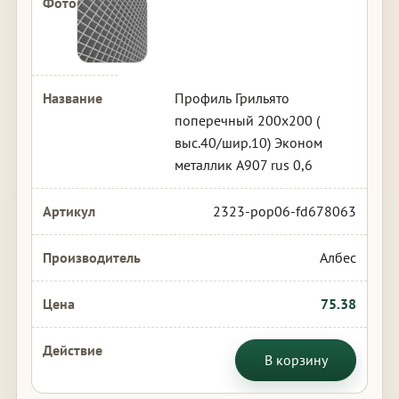
Профиль Грильято
поперечный 200х200 (
выс.40/шир.10) Эконом
металлик А907 rus 0,6
2323-pop06-fd678063
Албес
75.38
В корзину