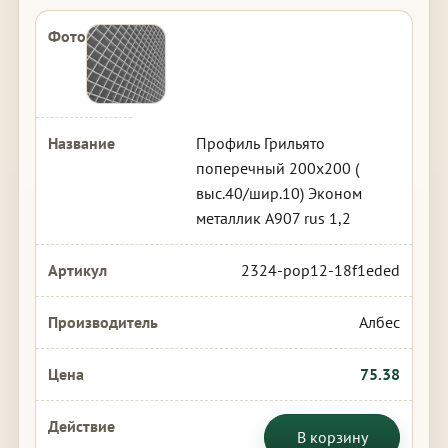
Профиль Грильято
поперечный 200х200 (
выс.40/шир.10) Эконом
металлик А907 rus 1,2
2324-pop12-18f1eded
Албес
75.38
В корзину