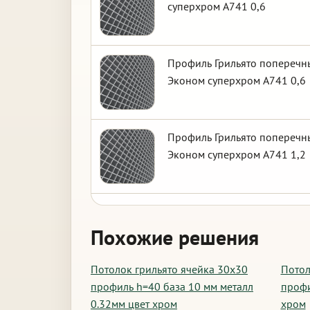
суперхром А741 0,6
Профиль Грильято поперечны
Эконом суперхром А741 0,6
Профиль Грильято поперечны
Эконом суперхром А741 1,2
Похожие решения
Потолок грильято ячейка 30х30
Потол
профиль h=40 база 10 мм металл
профи
0.32мм цвет хром
хром