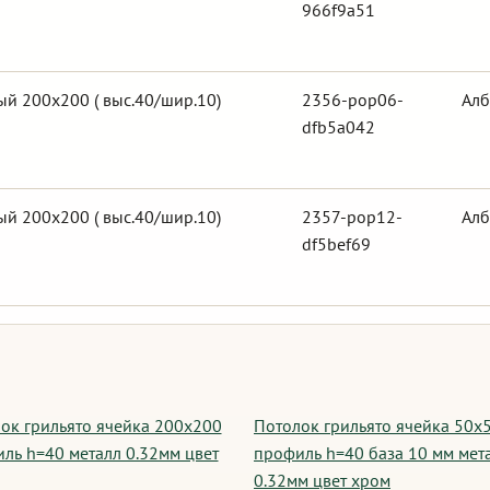
966f9a51
й 200х200 ( выс.40/шир.10)
2356-pop06-
Алб
dfb5a042
й 200х200 ( выс.40/шир.10)
2357-pop12-
Алб
df5bef69
ок грильято ячейка 200х200
Потолок грильято ячейка 50х
ль h=40 металл 0.32мм цвет
профиль h=40 база 10 мм мет
0.32мм цвет хром