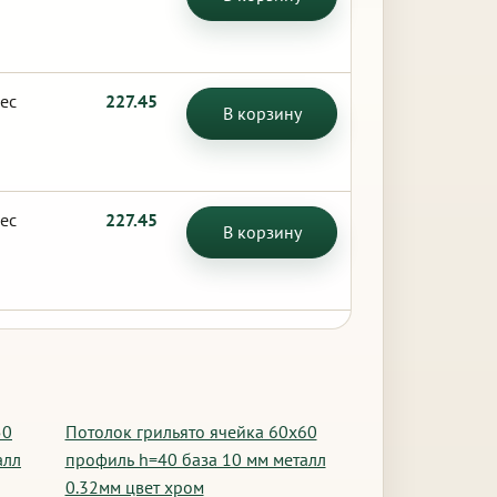
ес
227.45
В корзину
ес
227.45
В корзину
50
Потолок грильято ячейка 60х60
алл
профиль h=40 база 10 мм металл
0.32мм цвет хром