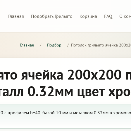
Главная
Подобрать Грильято
Корзина
FAQ
О ко
Главная
/
Подбор
/
Потолок грильято ячейка 200х2
ято ячейка 200х200 
талл 0.32мм цвет хр
0 с профилем h=40, базой 10 мм и металлом 0.32мм в хромов