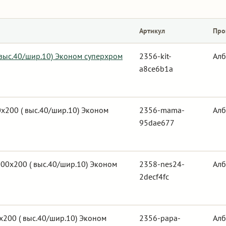
Артикул
Про
 выс.40/шир.10) Эконом суперхром
2356-kit-
Алб
a8ce6b1a
х200 ( выс.40/шир.10) Эконом
2356-mama-
Алб
95dae677
00х200 ( выс.40/шир.10) Эконом
2358-nes24-
Алб
2decf4fc
200 ( выс.40/шир.10) Эконом
2356-papa-
Алб