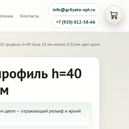
info@grilyato-opt.ru
мпании
Контакты
Открыть
+7 (920) 012-58-66
00 профиль h=40 база 10 мм металл 0.32мм цвет хром
профиль h=40
ом
ом цвете — отражающий рельеф и яркий