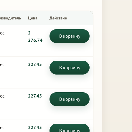
изводитель
Цена
Действие
ес
2
В корзину
276.74
ес
227.45
В корзину
ес
227.45
В корзину
ес
227.45
В корзину