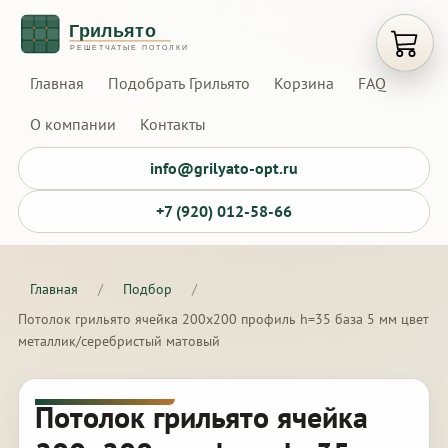
Открыт
Главная
Подобрать Грильято
Корзина
FAQ
О компании
Контакты
info@grilyato-opt.ru
+7 (920) 012-58-66
Главная
/
Подбор
/
Потолок грильято ячейка 200х200 профиль h=35 база 5 мм цвет
металлик/серебристый матовый
Потолок грильято ячейка