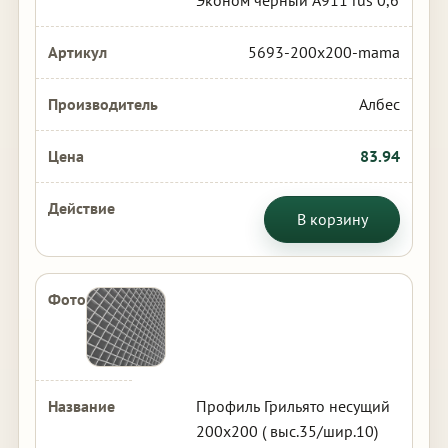
Эконом черный А911 rus 0,6
5693-200x200-mama
Албес
83.94
В корзину
Профиль Грильято несущий
200х200 ( выс.35/шир.10)