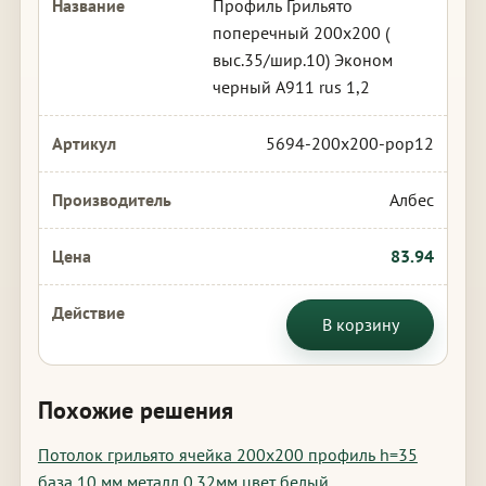
Профиль Грильято
поперечный 200х200 (
выс.35/шир.10) Эконом
черный А911 rus 1,2
5694-200x200-pop12
Албес
83.94
В корзину
Похожие решения
Потолок грильято ячейка 200х200 профиль h=35
база 10 мм металл 0.32мм цвет белый