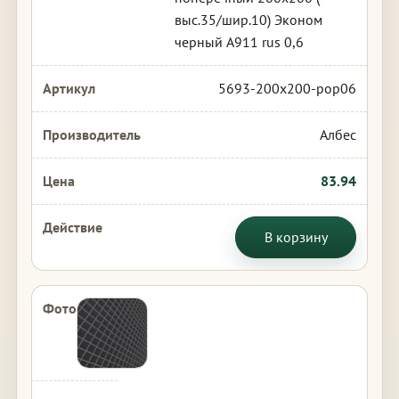
выс.35/шир.10) Эконом
черный А911 rus 0,6
5693-200x200-pop06
Албес
83.94
В корзину