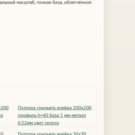
мальный масштаб, тонкая база, облегчённое
х200
Потолок грильято ячейка 200х200
лл
профиль h=40 база 5 мм металл
0.32мм цвет золото
30
Потолок грильято ячейка 30х30