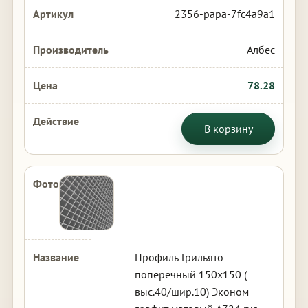
2356-papa-7fc4a9a1
Албес
78.28
В корзину
Профиль Грильято
поперечный 150х150 (
выс.40/шир.10) Эконом