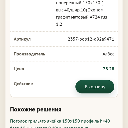
поперечный 150х150 (
выс.40/шир.10) Эконом
графит матовый А724 rus
1,2
2357-pop12-d92a9471
Албес
78.28
В корзину
Похожие решения
Потолок грильято ячейка 150х150 профиль h=40