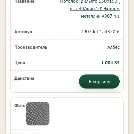
Потолок Грильято 150х150 (
выс.40/шир.10) Эконом
металлик А907 rus
7907-kit-1ad850f6
Албес
1 004.85
В корзину