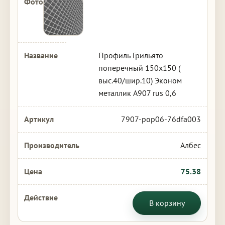
Профиль Грильято
поперечный 150х150 (
выс.40/шир.10) Эконом
металлик А907 rus 0,6
7907-pop06-76dfa003
Албес
75.38
В корзину