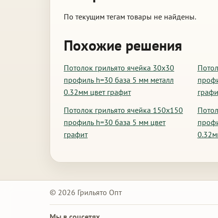
По текущим тегам товары не найдены.
Похожие решения
Потолок грильято ячейка 30х30
Потол
профиль h=30 база 5 мм металл
профи
0.32мм цвет графит
графи
Потолок грильято ячейка 150х150
Потол
профиль h=30 база 5 мм цвет
профи
графит
0.32м
© 2026 Грильято Опт
Мы в соцсетях