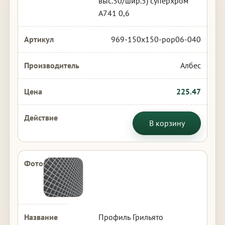
выс.30/шир.5) суперхром
А741 0,6
969-150x150-pop06-040
Албес
225.47
В корзину
Профиль Грильято