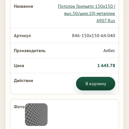
Потолок Грильято 150х150 (
выс.50/шир.10) металлик
А907 Rus
846-150x150-kit-040
Албес
1 645.78
В корзину