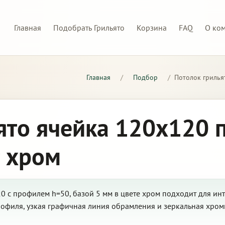
Главная
Подобрать Грильято
Корзина
FAQ
О ко
Главная
/
Подбор
/
Потолок грилья
ято ячейка 120х120 
т хром
0 с профилем h=50, базой 5 мм в цвете хром подходит для ин
рофиля, узкая графичная линия обрамления и зеркальная хром