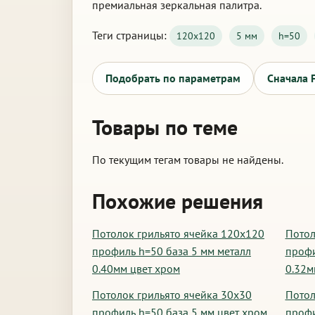
премиальная зеркальная палитра.
Теги страницы:
120х120
5 мм
h=50
Подобрать по параметрам
Сначала 
Товары по теме
По текущим тегам товары не найдены.
Похожие решения
Потолок грильято ячейка 120х120
Потол
профиль h=50 база 5 мм металл
профи
0.40мм цвет хром
0.32м
Потолок грильято ячейка 30х30
Потол
профиль h=50 база 5 мм цвет хром
профи