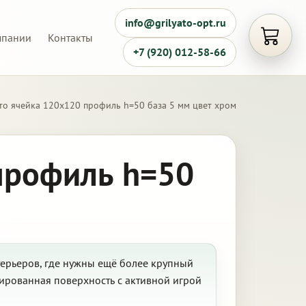
info@grilyato-opt.ru
мпании
Контакты
Открыть
+7 (920) 012-58-66
то ячейка 120х120 профиль h=50 база 5 мм цвет хром
профиль h=50
терьеров, где нужны ещё более крупный
ированная поверхность с активной игрой