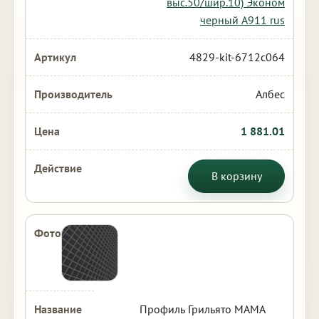
выс.50/шир.10) Эконом
черный А911 rus
4829-kit-6712c064
Албес
1 881.01
В корзину
Профиль Грильято МАМА