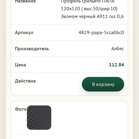
Профиль Грильято ПАПА
120х120 ( выс.50/шир.10)
Эконом черный А911 rus 0,6
4829-papa-5cca06c0
Албес
112.84
В корзину