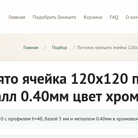
Главная
Подобрать Грильято
Корзина
FAQ
О ко
Главная
/
Подбор
/
Потолок грильято ячейка 120х
ято ячейка 120х120 
алл 0.40мм цвет хро
0 с профилем h=40, базой 5 мм и металлом 0.40мм в хромово