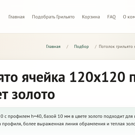
Главная
Подобрать Грильято
Корзина
FAQ
О ко
Главная
/
Подбор
/
Потолок грильято 
ято ячейка 120х120 
ет золото
 с профилем h=40, базой 10 мм в цвете золото подходит для 
а профиля, более выраженная линия обрамления и теплая зол