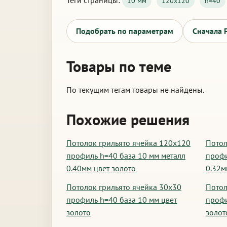
Теги страницы:
10 мм
120х120
h=40
Подобрать по параметрам
Сначала 
Товары по теме
По текущим тегам товары не найдены.
Похожие решения
Потолок грильято ячейка 120х120
Потол
профиль h=40 база 10 мм металл
профи
0.40мм цвет золото
0.32м
Потолок грильято ячейка 30х30
Потол
профиль h=40 база 10 мм цвет
профи
золото
золот