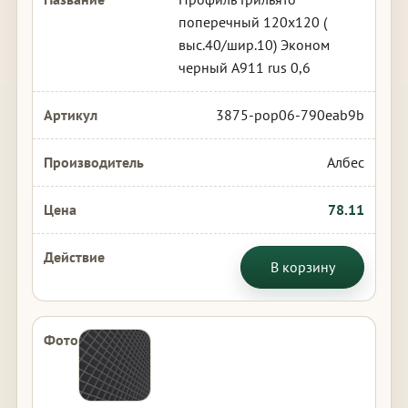
поперечный 120х120 (
выс.40/шир.10) Эконом
черный А911 rus 0,6
3875-pop06-790eab9b
Албес
78.11
В корзину