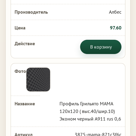
Албес
97.60
В корзину
Профиль Грильято МАМА
120х120 ( выс.40/шир.10)
Эконом черный А911 rus 0,6
3875-mama-871c3f6c