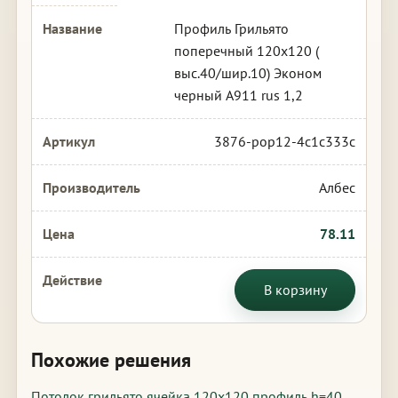
Профиль Грильято
поперечный 120х120 (
выс.40/шир.10) Эконом
черный А911 rus 1,2
3876-pop12-4c1c333c
Албес
78.11
В корзину
Похожие решения
Потолок грильято ячейка 120х120 профиль h=40