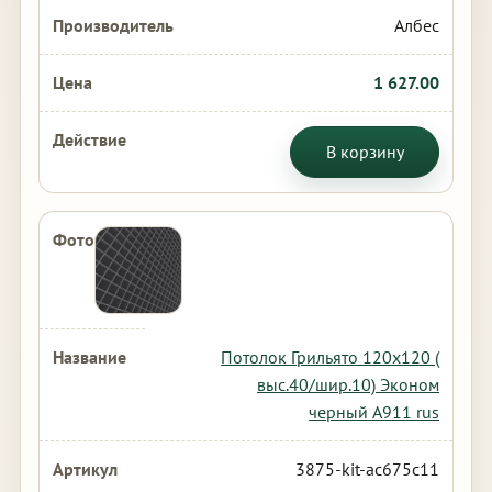
Албес
1 627.00
В корзину
Потолок Грильято 120х120 (
выс.40/шир.10) Эконом
черный А911 rus
3875-kit-ac675c11