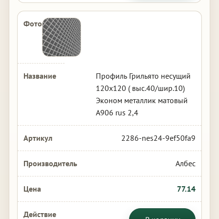
Профиль Грильято несущий
120х120 ( выс.40/шир.10)
Эконом металлик матовый
А906 rus 2,4
2286-nes24-9ef50fa9
Албес
77.14