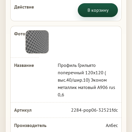
В корзину
Профиль Грильято
поперечный 120х120 (
выс.40/шир.10) Эконом
металлик матовый А906 rus
0,6
2284-pop06-32521fdc
Албес