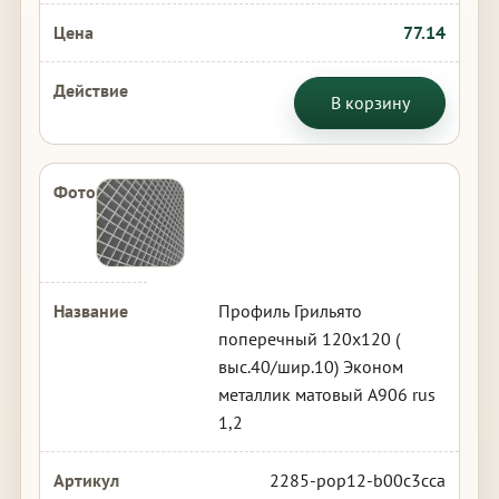
77.14
В корзину
Профиль Грильято
поперечный 120х120 (
выс.40/шир.10) Эконом
металлик матовый А906 rus
1,2
2285-pop12-b00c3cca