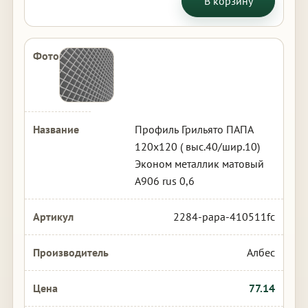
В корзину
Профиль Грильято ПАПА
120х120 ( выс.40/шир.10)
Эконом металлик матовый
А906 rus 0,6
2284-papa-410511fc
Албес
77.14