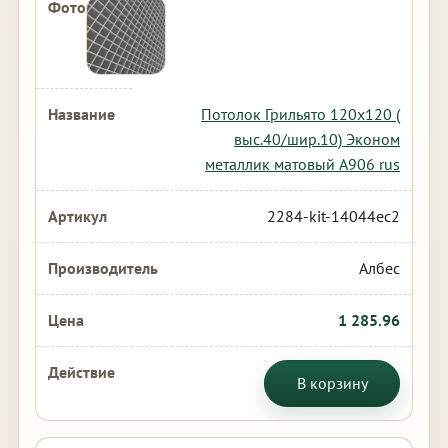
Потолок Грильято 120х120 (
выс.40/шир.10) Эконом
металлик матовый А906 rus
2284-kit-14044ec2
Албес
1 285.96
В корзину