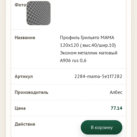
Профиль Грильято МАМА
120х120 ( выс.40/шир.10)
Эконом металлик матовый
А906 rus 0,6
2284-mama-5e1f7282
Албес
77.14
В корзину