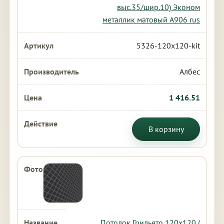
выс.35/шир.10) Эконом
металлик матовый А906 rus
5326-120x120-kit
Албес
1 416.51
В корзину
Потолок Грильято 120х120 (