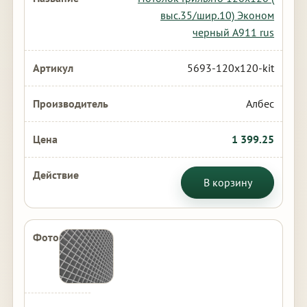
выс.35/шир.10) Эконом
черный А911 rus
5693-120x120-kit
Албес
1 399.25
В корзину