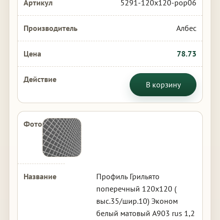
5291-120x120-pop06
Албес
78.73
В корзину
Профиль Грильято
поперечный 120х120 (
выс.35/шир.10) Эконом
белый матовый А903 rus 1,2