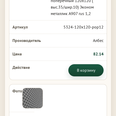
поперечный 120х120 (
выс.35/шир.10) Эконом
металлик А907 rus 1,2
5324-120x120-pop12
Албес
82.14
В корзину