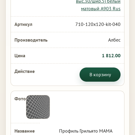
выс.30/шир.5) белый
матовый А903 Rus
710-120x120-kit-040
Албес
1 812.00
В корзину
Профиль Грильято МАМА