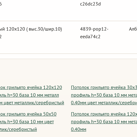
6
c26dc23d
й 120х120 ( выс.30/шир.10)
4839-pop12-
Алб
2
eeda74c2
ок грильято ячейка 120х120
Потолок грильято ячейка 30х
ль h=30 база 10 мм металл
профиль h=30 база 10 мм мет
м цвет металлик/серебристый
0.40мм цвет металлик/серебр
ок грильято ячейка 50х50
Потолок грильято ячейка 120
ль h=30 база 10 мм цвет
профиль h=30 база 10 мм мет
лик/серебристый
0.40мм