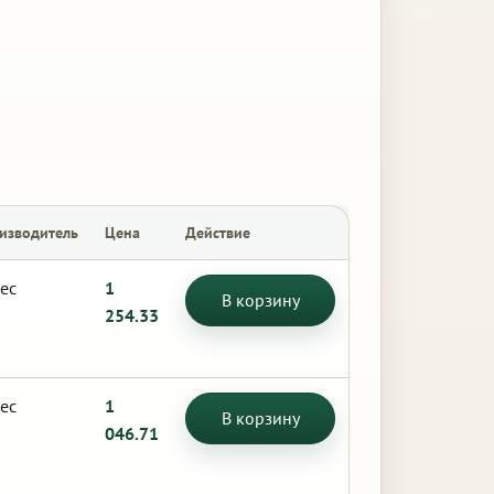
изводитель
Цена
Действие
ес
1
В корзину
254.33
ес
1
В корзину
046.71