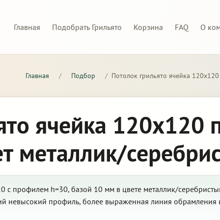
Главная
Подобрать Грильято
Корзина
FAQ
О ко
Главная
/
Подбор
/
Потолок грильято ячейка 120х120
ято ячейка 120х120 
ет металлик/серебри
0 с профилем h=30, базой 10 мм в цвете металлик/серебристы
кий невысокий профиль, более выраженная линия обрамления 