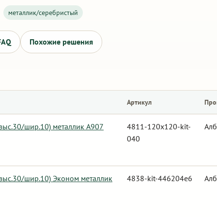
металлик/серебристый
FAQ
Похожие решения
Артикул
Про
 выс.30/шир.10) металлик А907
4811-120x120-kit-
Алб
040
 выс.30/шир.10) Эконом металлик
4838-kit-446204e6
Алб