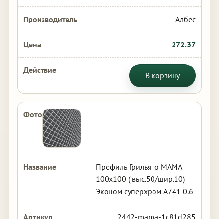
Албес
272.37
В корзину
Профиль Грильято МАМА
100х100 ( выс.50/шир.10)
Эконом суперхром А741 0.6
2442-mama-1c81d285