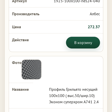
1923-100x100-nes24-040
Албес
272.37
В корзину
Профиль Грильято несущий
100х100 ( выс.50/шир.10)
Эконом суперхром А741 2.4