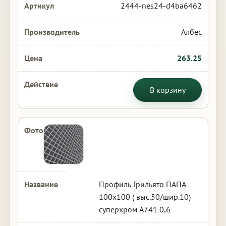
2444-nes24-d4ba6462
Албес
263.25
В корзину
Профиль Грильято ПАПА
100х100 ( выс.50/шир.10)
суперхром А741 0,6