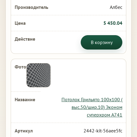
Албес
5 450.04
В корзину
Потолок Грильято 100х100 (
выс.50/шир.10) Эконом
суперхром А741
2442-kit-56aee5fc