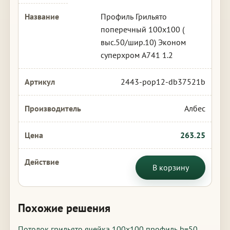
Профиль Грильято
поперечный 100х100 (
выс.50/шир.10) Эконом
суперхром А741 1.2
2443-pop12-db37521b
Албес
263.25
В корзину
Похожие решения
Потолок грильято ячейка 100х100 профиль h=50