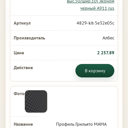
выс.50/шир.10) Эконом
черный А911 rus
4829-kit-5e32e05c
Албес
2 257.89
В корзину
Профиль Грильято МАМА