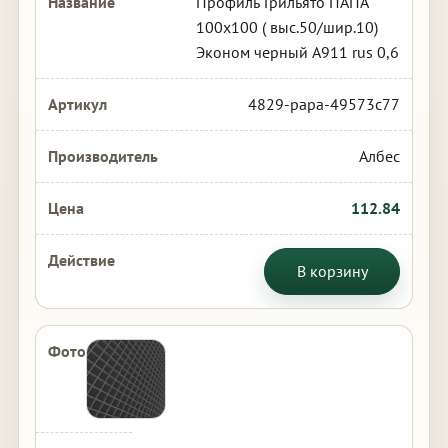
Профиль Грильято ПАПА
100х100 ( выс.50/шир.10)
Эконом черный А911 rus 0,6
4829-papa-49573c77
Албес
112.84
В корзину