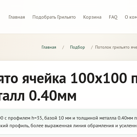
Главная
Подобрать Грильято
Корзина
FAQ
О ко
Главная
/
Подбор
/
Потолок грильято яч
ято ячейка 100х100 
талл 0.40мм
0 с профилем h=35, базой 10 мм и толщиной металла 0.40мм п
окий профиль, более выраженная линия обрамления и усиленн