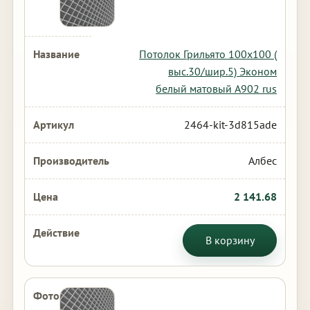
Потолок Грильято 100х100 (
выс.30/шир.5) Эконом
белый матовый А902 rus
2464-kit-3d815ade
Албес
2 141.68
В корзину