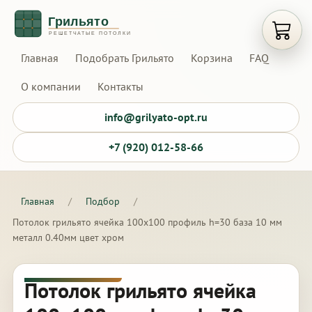
Открыт
Главная
Подобрать Грильято
Корзина
FAQ
О компании
Контакты
info@grilyato-opt.ru
+7 (920) 012-58-66
Главная
/
Подбор
/
Потолок грильято ячейка 100х100 профиль h=30 база 10 мм
металл 0.40мм цвет хром
Потолок грильято ячейка